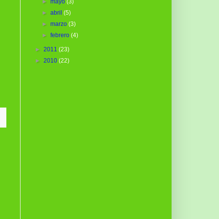
►
mayo
(3)
►
abril
(5)
►
marzo
(3)
►
febrero
(4)
►
2011
(23)
►
2010
(22)