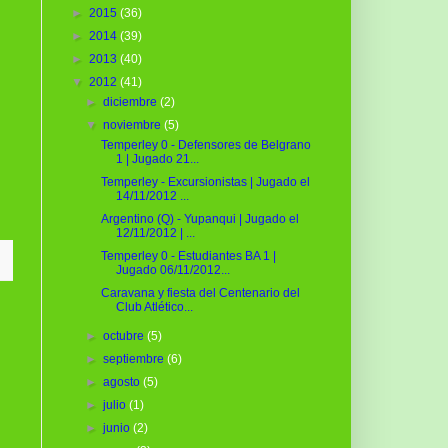
►
2015
(36)
►
2014
(39)
►
2013
(40)
▼
2012
(41)
►
diciembre
(2)
▼
noviembre
(5)
Temperley 0 - Defensores de Belgrano
1 | Jugado 21...
Temperley - Excursionistas | Jugado el
14/11/2012 ...
Argentino (Q) - Yupanqui | Jugado el
12/11/2012 | ...
Temperley 0 - Estudiantes BA 1 |
Jugado 06/11/2012...
Caravana y fiesta del Centenario del
Club Atlético...
►
octubre
(5)
►
septiembre
(6)
►
agosto
(5)
►
julio
(1)
►
junio
(2)