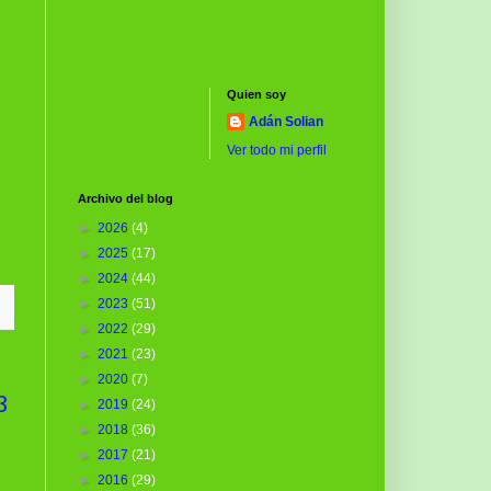
Quien soy
Adán Solian
Ver todo mi perfil
Archivo del blog
►
2026
(4)
►
2025
(17)
►
2024
(44)
►
2023
(51)
►
2022
(29)
►
2021
(23)
►
2020
(7)
3
►
2019
(24)
►
2018
(36)
►
2017
(21)
►
2016
(29)