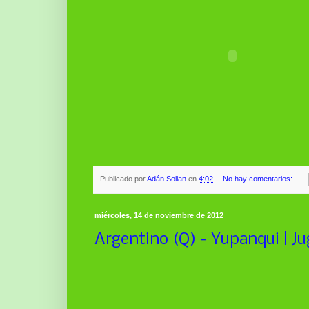
Publicado por
Adán Solian
en
4:02
No hay comentarios:
miércoles, 14 de noviembre de 2012
Argentino (Q) - Yupanqui | Jug