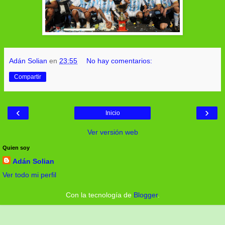
Adán Solian
en
23:55
No hay comentarios:
Compartir
‹
›
Inicio
Ver versión web
Quien soy
Adán Solian
Ver todo mi perfil
Con la tecnología de
Blogger
.