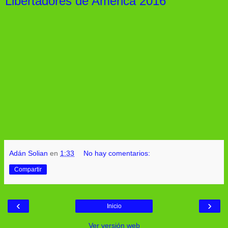
Libertadores de América 2016
Adán Solian
en
1:33
No hay comentarios:
Compartir
‹
›
Inicio
Ver versión web