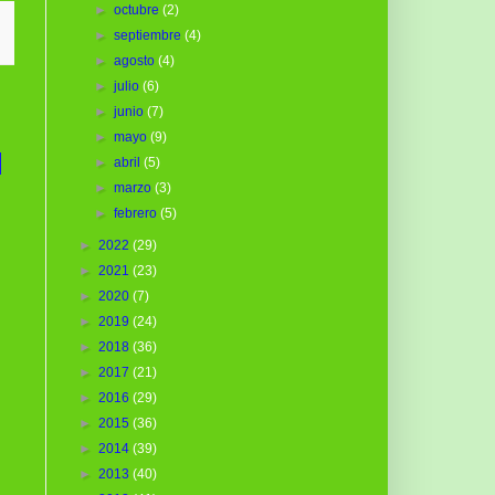
►
octubre
(2)
►
septiembre
(4)
►
agosto
(4)
►
julio
(6)
►
junio
(7)
►
mayo
(9)
|
►
abril
(5)
►
marzo
(3)
►
febrero
(5)
►
2022
(29)
►
2021
(23)
►
2020
(7)
►
2019
(24)
►
2018
(36)
►
2017
(21)
►
2016
(29)
►
2015
(36)
►
2014
(39)
►
2013
(40)