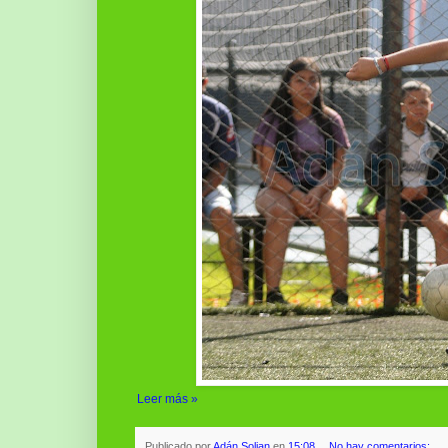
Leer más »
Publicado por
Adán Solian
en
15:08
No hay comentarios: