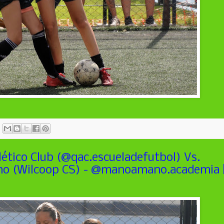
ético Club (@qac.escueladefutbol) Vs.
o (Wilcoop CS) - @manoamano.academia 