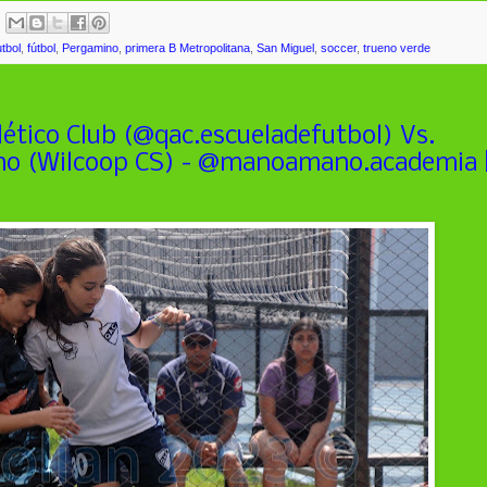
utbol
,
fútbol
,
Pergamino
,
primera B Metropolitana
,
San Miguel
,
soccer
,
trueno verde
ético Club (@qac.escueladefutbol) Vs.
o (Wilcoop CS) - @manoamano.academia 