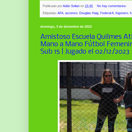
Publicado por
Adán Solian
en
15:45
No hay comentarios:
Etiquetas:
AFA
,
ascenso
,
Douglas Haig
,
Federal A
,
fogonero
,
f
domingo, 3 de diciembre de 2023
Amistoso Escuela Quilmes Atl
Mano a Mano Fútbol Femenin
Sub 15 | Jugado el 02/12/2023