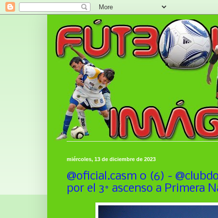
miércoles, 13 de diciembre de 2023
@oficial.casm 0 (6) - @clubdou
por el 3° ascenso a Primera N