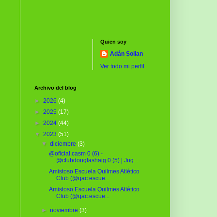
Quien soy
Adán Solian
Ver todo mi perfil
Archivo del blog
►
2026
(4)
►
2025
(17)
►
2024
(44)
▼
2023
(51)
▼
diciembre
(3)
@oficial.casm 0 (6) -
@clubdouglashaig 0 (5) | Jug...
Amistoso Escuela Quilmes Atlético
Club (@qac.escue...
Amistoso Escuela Quilmes Atlético
Club (@qac.escue...
►
noviembre
(3)