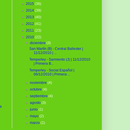
►
2015
(36)
►
2014
(39)
►
2013
(40)
►
2012
(41)
►
2011
(23)
▼
2010
(22)
▼
diciembre
(3)
San Martín (B) - Central Ballester |
11/12/2010 | ...
Temperley - Sarmiento (J) | 11/12/2010
| Primera B...
Temperley - Social Español |
06/12/2010 | Primera ...
►
noviembre
(4)
►
octubre
(4)
►
septiembre
(4)
►
agosto
(3)
ua
►
junio
(1)
►
mayo
(2)
►
marzo
(1)