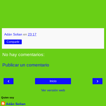
Adán Solian
en
23:17
Compartir
No hay comentarios:
Publicar un comentario
‹
›
Inicio
Ver versión web
Quien soy
Adán Solian