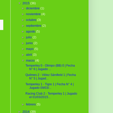
▼
2015
(36)
►
diciembre
(1)
►
noviembre
(4)
►
octubre
(3)
►
septiembre
(2)
►
agosto
(5)
►
julio
(2)
►
junio
(2)
►
mayo
(5)
►
abril
(3)
▼
marzo
(4)
Temperley 0 - Olimpo (BB) 0 | Fecha
N° 6 | Jugado ...
Quilmes 2 - Vélez Sársfield 1 | Fecha
N° 5 | Jugad...
Temperley 1 - Tigre 1 | Fecha N° 4 |
Jugado 09/03/...
Racing Club 2 - Temperley 1 | Jugado
el 01/03/2015...
►
febrero
(5)
►
2014
(39)