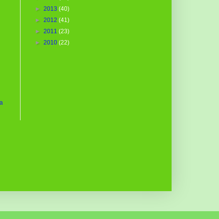
►
2013
(40)
►
2012
(41)
►
2011
(23)
►
2010
(22)
ua