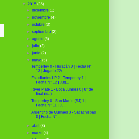
▼
2015
(36)
►
diciembre
(1)
►
noviembre
(4)
►
octubre
(3)
►
septiembre
(2)
►
agosto
(5)
►
julio
(2)
►
junio
(2)
▼
mayo
(5)
Temperley 0 - Huracán 0 | Fecha N°
13 | Jugado 22/...
Estudiantes LP 2 - Temperley 1 |
Fecha N° 12 | Jug...
River Plate 1 - Boca Juniors 0 | 8° de
final (ida)...
Temperley 0 - San Martín (SJ) 1 |
Fecha N° 11 | Ju...
Argentino de Quilmes 3 - Sacachispas
0 | Fecha N° ...
►
abril
(3)
►
marzo
(4)