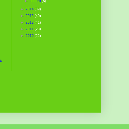
►
febrero
(5)
►
2014
(39)
►
2013
(40)
►
2012
(41)
►
2011
(23)
►
2010
(22)
ua