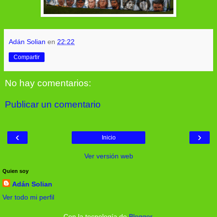
Adán Solian
en
22:22
Compartir
No hay comentarios:
Publicar un comentario
‹
›
Inicio
Ver versión web
Quien soy
Adán Solian
Ver todo mi perfil
Con la tecnología de
Blogger
.