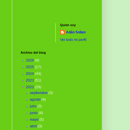
Quien soy
Adán Solian
Ver todo mi perfil
Archivo del blog
►
2026
(4)
►
2025
(17)
►
2024
(44)
►
2023
(51)
▼
2022
(29)
►
septiembre
(3)
►
agosto
(4)
►
julio
(3)
►
junio
(4)
►
mayo
(5)
►
abril
(3)