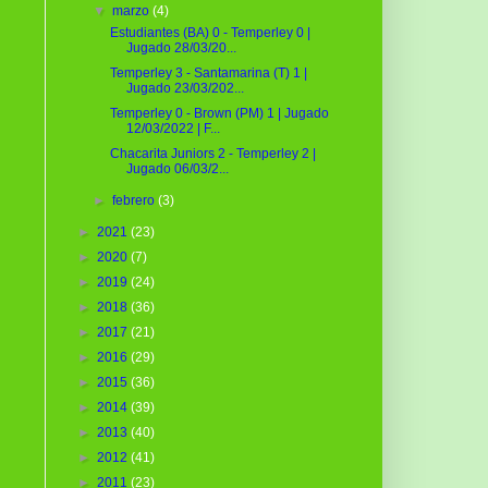
▼
marzo
(4)
Estudiantes (BA) 0 - Temperley 0 |
Jugado 28/03/20...
Temperley 3 - Santamarina (T) 1 |
Jugado 23/03/202...
Temperley 0 - Brown (PM) 1 | Jugado
12/03/2022 | F...
Chacarita Juniors 2 - Temperley 2 |
Jugado 06/03/2...
►
febrero
(3)
►
2021
(23)
►
2020
(7)
►
2019
(24)
►
2018
(36)
►
2017
(21)
►
2016
(29)
►
2015
(36)
►
2014
(39)
►
2013
(40)
►
2012
(41)
►
2011
(23)