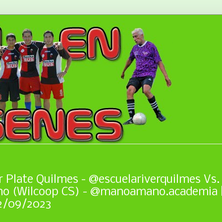
r Plate Quilmes - @escuelariverquilmes Vs.
o (Wilcoop CS) - @manoamano.academia 
 02/09/2023