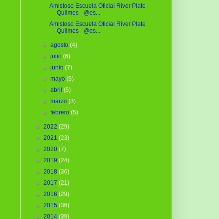
Amistoso Escuela Oficial River Plate
Quilmes - @es...
Amistoso Escuela Oficial River Plate
Quilmes - @es...
►
agosto
(4)
►
julio
(6)
►
junio
(7)
►
mayo
(9)
►
abril
(5)
►
marzo
(3)
►
febrero
(5)
►
2022
(29)
►
2021
(23)
►
2020
(7)
►
2019
(24)
►
2018
(36)
►
2017
(21)
►
2016
(29)
►
2015
(36)
►
2014
(39)