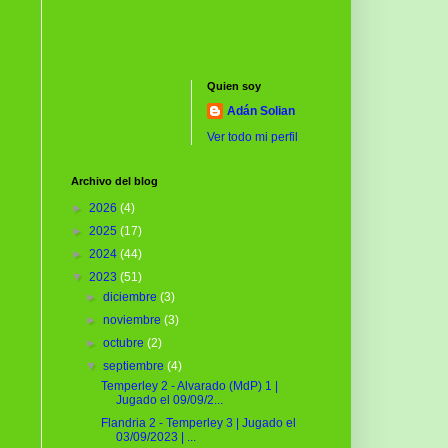
Quien soy
Adán Solian
Ver todo mi perfil
Archivo del blog
►
2026
(4)
►
2025
(17)
►
2024
(44)
▼
2023
(51)
►
diciembre
(3)
►
noviembre
(3)
►
octubre
(2)
▼
septiembre
(4)
Temperley 2 - Alvarado (MdP) 1 |
Jugado el 09/09/2...
Flandria 2 - Temperley 3 | Jugado el
03/09/2023 | ...